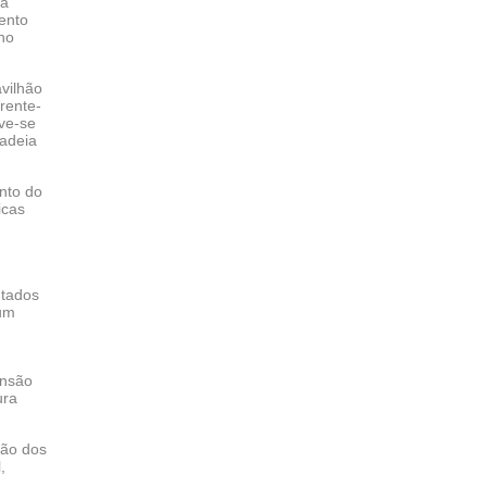
 a
mento
 no
vilhão
rente-
eve-se
cadeia
nto do
icas
ntados
 um
ensão
ura
ção dos
,