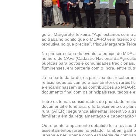
geral, Margarete Teixeira. “Aqui estamos com a 
ao trabalho bonito que o MDA-RJ vem fazendo de 
produtiva no que precisa”, frisou Margarete Teixe
Na primeira etapa do evento, a equipe do MDA 
número de CAFs (Cadastro Nacional da Agricultu
públicas para povos e comunidades tradicionais,
fluminenses, em parceria com o Incra, entre outr
Já na parte da tarde, os participantes recebera
relacionadas ao campo e aos territórios rurais 
e encaminhassem suas contribuições ao MDA-RJ, 
documento final com os principais resultados e
Entre os temas considerados de prioridade muito
documental e fundiária; o fortalecimento do pla
rural (ATER); segurança alimentar; incentivo à tr
familiar; além da regulamentação e capacitação 
Outro ponto amplamente debatido foi a revisão 
assentamentos rurais no estado. Também ganhou d
urbana e periurbana como estratégia de combate