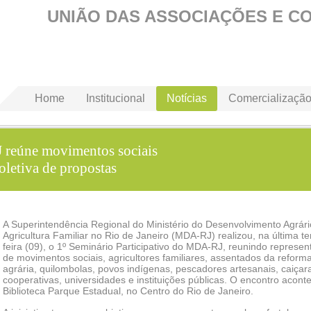
UNIÃO DAS ASSOCIAÇÕES E C
Home
Institucional
Notícias
Comercializaçã
 reúne movimentos sociais
coletiva de propostas
A Superintendência Regional do Ministério do Desenvolvimento Agrári
Agricultura Familiar no Rio de Janeiro (MDA-RJ) realizou, na última te
feira (09), o 1º Seminário Participativo do MDA-RJ, reunindo represen
de movimentos sociais, agricultores familiares, assentados da reform
agrária, quilombolas, povos indígenas, pescadores artesanais, caiçar
cooperativas, universidades e instituições públicas. O encontro acont
Biblioteca Parque Estadual, no Centro do Rio de Janeiro.