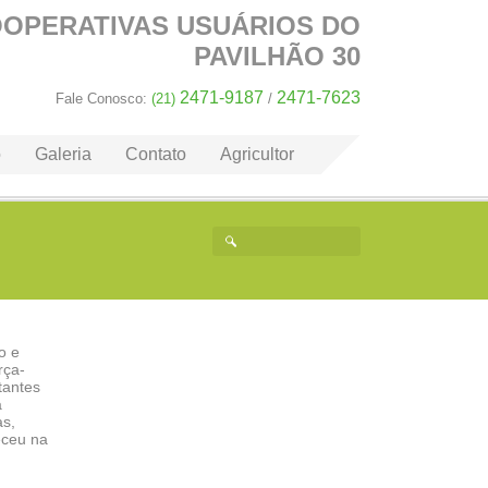
OOPERATIVAS
USUÁRIOS DO
PAVILHÃO 30
2471-9187
2471-7623
Fale Conosco:
(21)
/
o
Galeria
Contato
Agricultor
o e
rça-
tantes
a
as,
eceu na