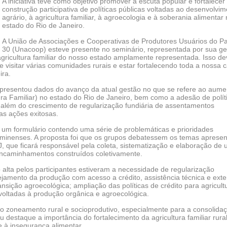
A iniciativa teve como objetivo promover a escuta popular e fortalecer
construção participativa de políticas públicas voltadas ao desenvolvi
agrário, à agricultura familiar, à agroecologia e à soberania alimentar
estado do Rio de Janeiro.
A União de Associações e Cooperativas de Produtores Usuários do Pa
30 (Unacoop) esteve presente no seminário, representada por sua ge
agricultura familiar do nosso estado amplamente representada. Isso d
visitar várias comunidades rurais e estar fortalecendo toda a nossa 
ira.
apresentou dados do avanço da atual gestão no que se refere ao aume
ra Familiar) no estado do Rio de Janeiro, bem como a adesão de polít
 além do crescimento de regularização fundiária de assentamentos
as ações exitosas.
m um formulário contendo uma série de problemáticas e prioridades
fluminenses. A proposta foi que os grupos debatessem os temas aprese
que ficará responsável pela coleta, sistematização e elaboração de
 encaminhamentos construídos coletivamente.
 alta pelos participantes estiveram a necessidade de regularização
nejamento da produção com acesso a crédito, assistência técnica e ext
ansição agroecológica; ampliação das políticas de crédito para agricult
voltadas à produção orgânica e agroecológica.
do zoneamento rural e socioprodutivo, especialmente para a consolida
estaque a importância do fortalecimento da agricultura familiar rural
 à insegurança alimentar.