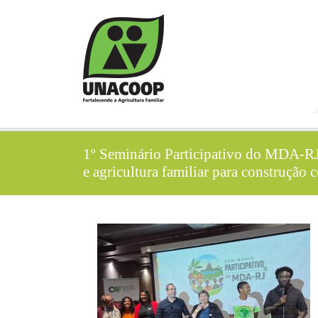
1º Seminário Participativo do MDA-RJ
e agricultura familiar para construção 