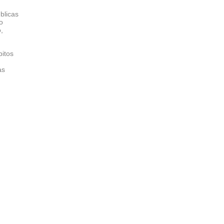
blicas
o
,
bitos
as