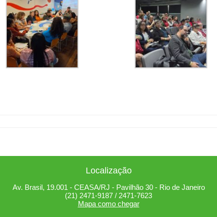
Localização
Av. Brasil, 19.001 - CEASA/RJ - Pavilhão 30 - Rio de Janeiro
(21) 2471-9187 / 2471-7623
Mapa como chegar