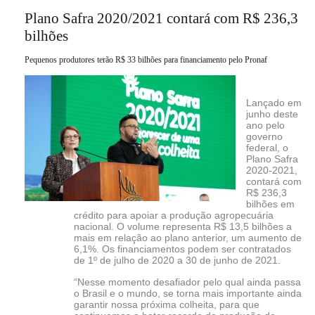
Plano Safra 2020/2021 contará com R$ 236,3
bilhões
Pequenos produtores terão R$ 33 bilhões para financiamento pelo Pronaf
Lançado em
junho deste
ano pelo
governo
federal, o
Plano Safra
2020-2021,
contará com
R$ 236,3
bilhões em
crédito para apoiar a produção agropecuária
nacional. O volume representa R$ 13,5 bilhões a
mais em relação ao plano anterior, um aumento de
6,1%. Os financiamentos podem ser contratados
de 1º de julho de 2020 a 30 de junho de 2021.
“Nesse momento desafiador pelo qual ainda passa
o Brasil e o mundo, se torna mais importante ainda
garantir nossa próxima colheita, para que