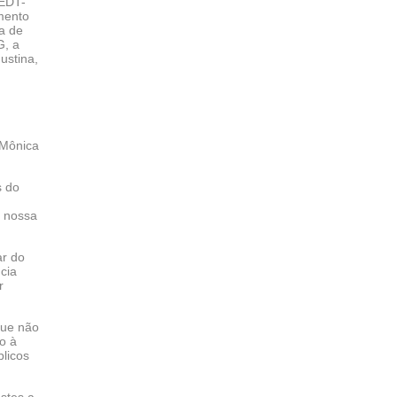
PEDT-
mento
a de
G, a
ustina,
 Mônica
s do
a nossa
ar do
cia
r
que não
o à
licos