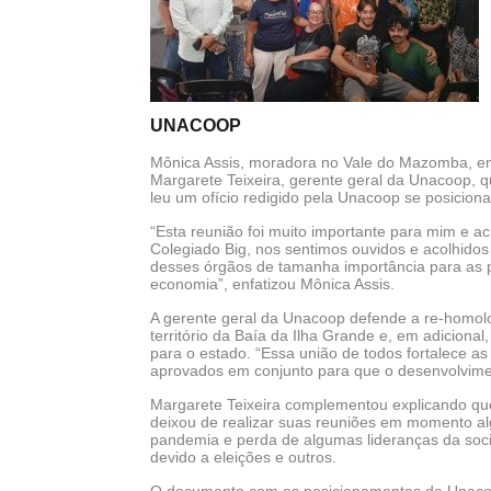
UNACOOP
Mônica Assis, moradora no Vale do Mazomba, em I
Margarete Teixeira, gerente geral da Unacoop, 
leu um ofício redigido pela Unacoop se posicion
“Esta reunião foi muito importante para mim e acr
Colegiado Big, nos sentimos ouvidos e acolhidos
desses órgãos de tamanha importância para as p
economia”, enfatizou Mônica Assis.
A gerente geral da Unacoop defende a re-homolog
território da Baía da Ilha Grande e, em adiciona
para o estado. “Essa união de todos fortalece a
aprovados em conjunto para que o desenvolvimen
Margarete Teixeira complementou explicando que, n
deixou de realizar suas reuniões em momento alg
pandemia e perda de algumas lideranças da soci
devido a eleições e outros.