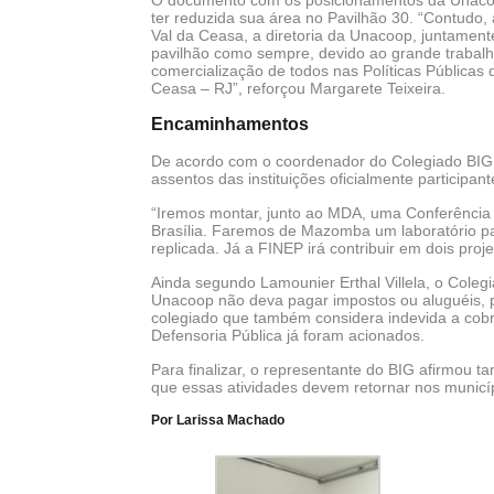
O documento com os posicionamentos da Unacoop
ter reduzida sua área no Pavilhão 30. “Contudo,
Val da Ceasa, a diretoria da Unacoop, juntame
pavilhão como sempre, devido ao grande trabal
comercialização de todos nas Políticas Pública
Ceasa – RJ”, reforçou Margarete Teixeira.
Encaminhamentos
De acordo com o coordenador do Colegiado BIG,
assentos das instituições oficialmente participa
“Iremos montar, junto ao MDA, uma Conferência 
Brasília. Faremos de Mazomba um laboratório par
replicada. Já a FINEP irá contribuir em dois proje
Ainda segundo Lamounier Erthal Villela, o Cole
Unacoop não deva pagar impostos ou aluguéis, po
colegiado que também considera indevida a cob
Defensoria Pública já foram acionados.
Para finalizar, o representante do BIG afirmou t
que essas atividades devem retornar nos municí
Por Larissa Machado