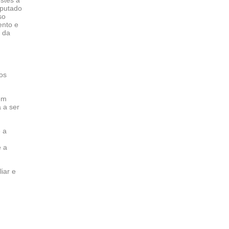
stes a
eputado
so
ento e
s da
os
em
 a ser
 a
e a
iar e