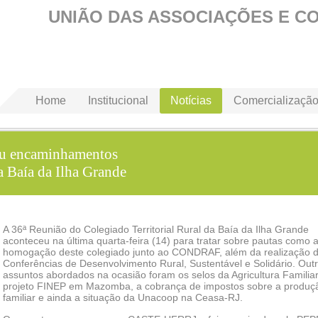
UNIÃO DAS ASSOCIAÇÕES E C
Home
Institucional
Notícias
Comercializaçã
iu encaminhamentos
a Baía da Ilha Grande
A 36ª Reunião do Colegiado Territorial Rural da Baía da Ilha Grande
aconteceu na última quarta-feira (14) para tratar sobre pautas como a
homogação deste colegiado junto ao CONDRAF, além da realização 
Conferências de Desenvolvimento Rural, Sustentável e Solidário. Out
assuntos abordados na ocasião foram os selos da Agricultura Familiar
projeto FINEP em Mazomba, a cobrança de impostos sobre a produçã
familiar e ainda a situação da Unacoop na Ceasa-RJ.