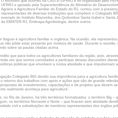
O encontro que ocorreu na CASTE-UFRRJ e foi organizado pelo PE
UFRRJ e apoiado pela Superintendência do Ministério do Desenvolvi
Agrário e Agricultura Familiar do Estado do RJ, contou com a presenç
representantes de diversas instituições que compõem o Colegiado BI
exemplo do Instituto Mazomba, dos Quilombos Santa Izabel e Santa J
da EMATER-RJ, Embrapa Agrobiologia, dentre outros.
taguaí é agricultora familiar e orgânica. Na ocasião, ela representou
que não pôde estar presente por motivos de saúde. Durante a reunião,
ando sobre as pautas citadas acima.
edito que para todos os agricultores familiares da região, pois, atravé
 toda vez que somos convidados a participar dessas discussões diante
olíticas públicas que envolvem a nossa atividade e que impulsionam 
ação Colegiado BIG devido sua importância para a agricultura famili
l, o retorno dos trabalhos com apoio e ações que são de grande relevân
s propostas de investimentos, capacitações e de projetos que devem se
to realmente aconteça para agricultura”.
o Rio de Janeiro, há três territórios formalizados: o território Big – 
um, os territórios Noroeste e Norte – que ficaram sem atividade devid
edade civil e substituições de membros representantes dos órgãos púb