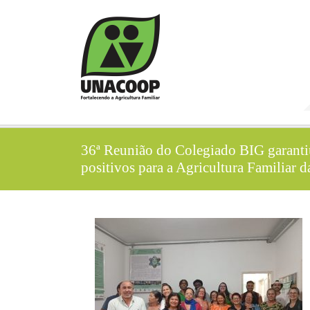
36ª Reunião do Colegiado BIG garant
positivos para a Agricultura Familiar d