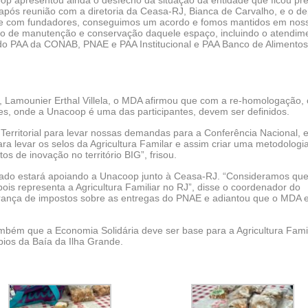
 apresentou ainda o desfecho da situação da entidade que ficou pre
 após reunião com a diretoria da Ceasa-RJ, Bianca de Carvalho, e o d
nte com fundadores, conseguimos um acordo e fomos mantidos em nos
ho de manutenção e conservação daquele espaço, incluindo o atendim
s do PAA da CONAB, PNAE e PAA Institucional e PAA Banco de Alimento
 Lamounier Erthal Villela, o MDA afirmou que com a re-homologação, 
ntes, onde a Unacoop é uma das participantes, devem ser definidos.
Territorial para levar nossas demandas para a Conferência Nacional, 
a levar os selos da Agricultura Familar e assim criar uma metodologia
tos de inovação no território BIG”, frisou.
giado estará apoiando a Unacoop junto à Ceasa-RJ. “Consideramos que
is representa a Agricultura Familiar no RJ”, disse o coordenador do
rança de impostos sobre as entregas do PNAE e adiantou que o MDA 
ambém que a ⁠Economia Solidária deve ser base para a Agricultura Famil
pios da Baía da Ilha Grande.