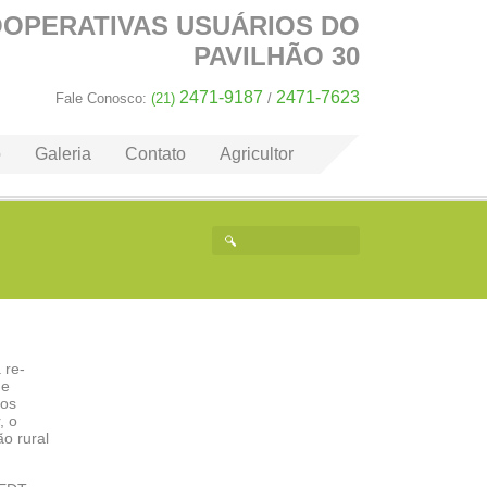
OOPERATIVAS
USUÁRIOS DO
PAVILHÃO 30
2471-9187
2471-7623
Fale Conosco:
(21)
/
o
Galeria
Contato
Agricultor
 re-
de
ros
, o
o rural