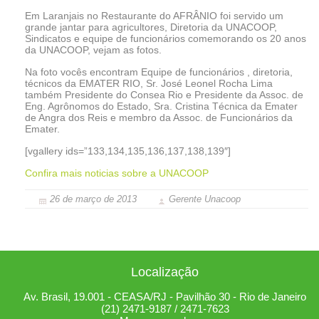
Em Laranjais no Restaurante do AFRÂNIO foi servido um
grande jantar para agricultores, Diretoria da UNACOOP,
Sindicatos e equipe de funcionários comemorando os 20 anos
da UNACOOP, vejam as fotos.
Na foto vocês encontram Equipe de funcionários , diretoria,
técnicos da EMATER RIO, Sr. José Leonel Rocha Lima
também Presidente do Consea Rio e Presidente da Assoc. de
Eng. Agrônomos do Estado, Sra. Cristina Técnica da Emater
de Angra dos Reis e membro da Assoc. de Funcionários da
Emater.
[vgallery ids=”133,134,135,136,137,138,139″]
Confira mais noticias sobre a UNACOOP
26 de março de 2013
Gerente Unacoop
Localização
Av. Brasil, 19.001 - CEASA/RJ - Pavilhão 30 - Rio de Janeiro
(21) 2471-9187 / 2471-7623