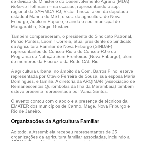
de divisão do Ministério do Desenvolvimento Agrário (MDA),
Roberto
Hoffmann – na ocasião, representando o sup.
regional da SAF/MDA-RJ, Victor Tinoco, além da deputada
estadual Marina do MST, o sec. de agricultura de Nova
Friburgo, Adelson Raposo, e ainda o sec. municipal de
Mangaratiba, Sérgio Gustavo.
Também compareceram, o presidente do Sindicato Patronal,
Pércio Pontes, Leomir Correia, atual presidente do Sindicato
da Agricultura Familiar de Nova Friburgo (SINDAF),
representantes do Consea-Rio e do Consea-RJ e do
Programa de Nutrição Sem Fronteiras (Nova Friburgo), além
de membros da Fiocruz e da Rede CAL-Rio.
A agricultura urbana, no âmbito da Com. Barros Filho, esteve
representada por Otávio Ferreira de Sousa, sua esposa Maria
Domingues, e família. A diretoria da ARQIMAR (Associação de
Remanescentes Quilombolas da Ilha da Marambaia) também
esteve presente representada por Vânia Santos.
O evento contou com o apoio e a presença de técnicos da
EMATER dos municípios de Carmo, Magé, Nova Friburgo e
Rio de Janeiro.
Organizações da Agricultura Familiar
Ao todo, a Assembleia recebeu representantes de 25
organizações da agricultura familiar associadas, incluindo a