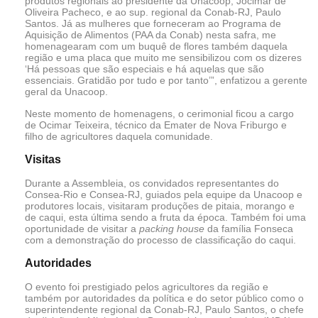
produtos regionais ao presidente da Unacoop, Jocimar de
Oliveira Pacheco, e ao sup. regional da Conab-RJ, Paulo
Santos. Já as mulheres que forneceram ao Programa de
Aquisição de Alimentos (PAA da Conab) nesta safra, me
homenagearam com um buquê de flores também daquela
região e uma placa que muito me sensibilizou com os dizeres
‘Há pessoas que são especiais e há aquelas que são
essenciais. Gratidão por tudo e por tanto’”, enfatizou a gerente
geral da Unacoop.
Neste momento de homenagens, o cerimonial ficou a cargo
de Ocimar Teixeira, técnico da Emater de Nova Friburgo e
filho de agricultores daquela comunidade.
Visitas
Durante a Assembleia, os convidados representantes do
Consea-Rio e Consea-RJ, guiados pela equipe da Unacoop e
produtores locais, visitaram produções de pitaia, morango e
de caqui, esta última sendo a fruta da época. Também foi uma
oportunidade de visitar a
packing house
da família Fonseca
com a demonstração do processo de classificação do caqui.
Autoridades
O evento foi prestigiado pelos agricultores da região e
também por autoridades da política e do setor público como o
superintendente regional da Conab-RJ, Paulo Santos, o chefe