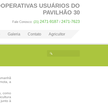
OOPERATIVAS
USUÁRIOS DO
PAVILHÃO 30
2471-9187
2471-7623
Fale Conosco:
(21)
/
o
Galeria
Contato
Agricultor
 amanhã
emota, a
s, como
cultura
junto à