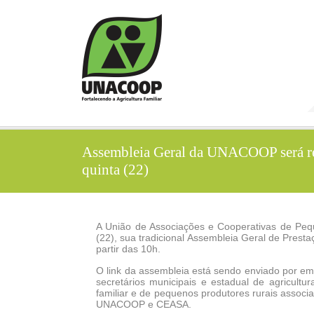
Assembleia Geral da UNACOOP será rea
quinta (22)
A União de Associações e Cooperativas de Peq
(22), sua tradicional Assembleia Geral de Prest
partir das 10h.
O link da assembleia está sendo enviado por em
secretários municipais e estadual de agricult
familiar e de pequenos produtores rurais assoc
UNACOOP e CEASA.