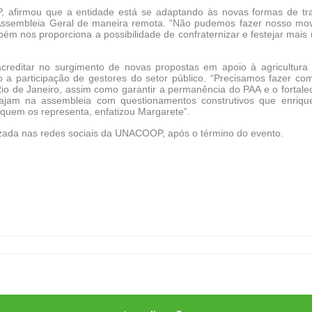
, afirmou que a entidade está se adaptando às novas formas de tra
l Assembleia Geral de maneira remota. “Não pudemos fazer nosso mo
ém nos proporciona a possibilidade de confraternizar e festejar mais
ditar no surgimento de novas propostas em apoio à agricultura f
o a participação de gestores do setor público. “Precisamos fazer co
io de Janeiro, assim como garantir a permanência do PAA e o fortale
ajam na assembleia com questionamentos construtivos que enriq
quem os representa, enfatizou Margarete”.
lizada nas redes sociais da UNACOOP, após o término do evento.