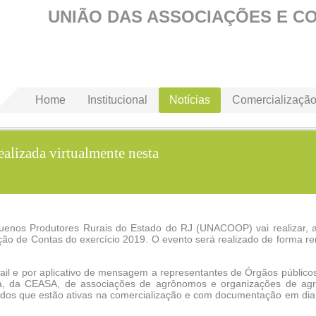
UNIÃO DAS ASSOCIAÇÕES E C
Home
Institucional
Notícias
Comercializaçã
lizada virtualmente nesta
uenos Produtores Rurais do Estado do RJ (UNACOOP) vai realizar,
ação de Contas do exercício 2019. O evento será realizado de forma r
ail e por aplicativo de mensagem a representantes de Órgãos público
ura, da CEASA, de associações de agrônomos e organizações de agri
iados que estão ativas na comercialização e com documentação em dia 