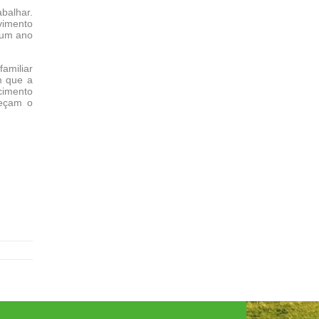
balhar.
vimento
 um ano
amiliar
m que a
cimento
ueçam o