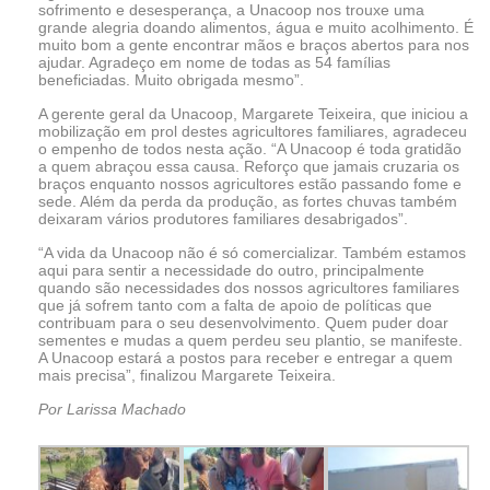
sofrimento e desesperança, a Unacoop nos trouxe uma
grande alegria doando alimentos, água e muito acolhimento. É
muito bom a gente encontrar mãos e braços abertos para nos
ajudar. Agradeço em nome de todas as 54 famílias
beneficiadas. Muito obrigada mesmo”.
A gerente geral da Unacoop, Margarete Teixeira, que iniciou a
mobilização em prol destes agricultores familiares, agradeceu
o empenho de todos nesta ação. “A Unacoop é toda gratidão
a quem abraçou essa causa. Reforço que jamais cruzaria os
braços enquanto nossos agricultores estão passando fome e
sede. Além da perda da produção, as fortes chuvas também
deixaram vários produtores familiares desabrigados”.
“A vida da Unacoop não é só comercializar. Também estamos
aqui para sentir a necessidade do outro, principalmente
quando são necessidades dos nossos agricultores familiares
que já sofrem tanto com a falta de apoio de políticas que
contribuam para o seu desenvolvimento. Quem puder doar
sementes e mudas a quem perdeu seu plantio, se manifeste.
A Unacoop estará a postos para receber e entregar a quem
mais precisa”, finalizou Margarete Teixeira.
Por Larissa Machado