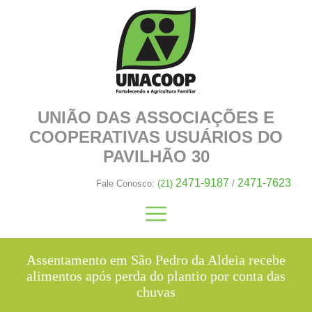
UNIÃO DAS ASSOCIAÇÕES E
COOPERATIVAS
USUÁRIOS DO
PAVILHÃO 30
2471-9187
2471-7623
Fale Conosco:
(21)
/
Assentamento em São Pedro da Aldeia recebe
alimentos após perda do plantio por conta das
chuvas