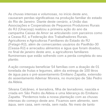
As chuvas intensas e volumosas, no início deste ano,
causaram perdas significativas na produção familiar do estado
do Rio de Janeiro. Diante deste cenário, a União das
Associações e Cooperativas de Pequenos Produtores Rurais
do RJ (Unacoop) realizou a primeira ação do ano da
campanha Caixas de Amor se articulando com parceiros como
a Ceasa-RJ, a Federação dos Trabalhadores Rurais,
Agricultores e Agricultoras Familiares do Estado do RJ
(Fetagri-RJ), além de comercaintes usuários do Pavilhão-30
(Ceasa-RJ) e arrecadou alimentos e água que foram doados,
no final de janeiro deste ano, a agricultores familiares
fluminenses que estão sofrendo com a perda completa do seu
plantio.
A ação conseguiu beneficiar 54 famílias com a doação de 01
tonelada de frutas e legumes, além da entrega de 100 litros
de água para o pré-assentamento Emiliano Zapatta, extensão
do assentamento Ademar Moreira, no município de São Pedro
da Aldeia.
Silvana Calcâneo, é lavradora, filha de lavradores, nascida e
criada em São Pedro da Aldeia e uma liderança do Emiliano
Zapatta. “Perdemos toda a nossa plantação com as chuvas
intensas do começo deste ano. Ficamos sem alimento, sem
água, sem casa, sem renda, sem nada. No meio de tanto