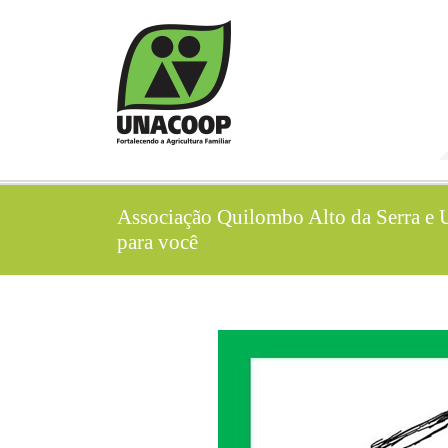
Associação Quilombo Alto da Serra e
para você