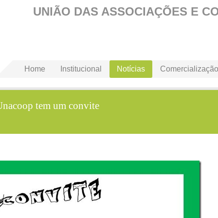
UNIÃO DAS ASSOCIAÇÕES E C
Home
Institucional
Notícias
Comercializaçã
 Unacoop tem um convite