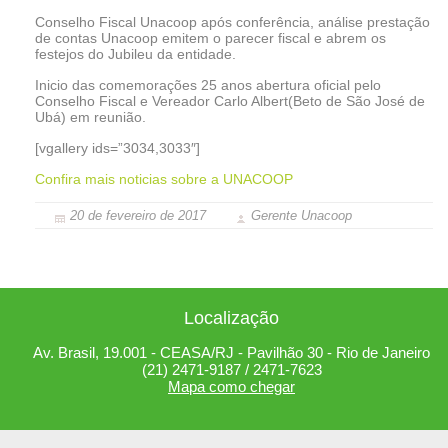
Conselho Fiscal Unacoop após conferência, análise prestação
de contas Unacoop emitem o parecer fiscal e abrem os
festejos do Jubileu da entidade.
Inicio das comemorações 25 anos abertura oficial pelo
Conselho Fiscal e Vereador Carlo Albert(Beto de São José de
Ubá) em reunião.
[vgallery ids=”3034,3033″]
Confira mais noticias sobre a UNACOOP
20 de fevereiro de 2017
Gerente Unacoop
Localização
Av. Brasil, 19.001 - CEASA/RJ - Pavilhão 30 - Rio de Janeiro
(21) 2471-9187 / 2471-7623
Mapa como chegar