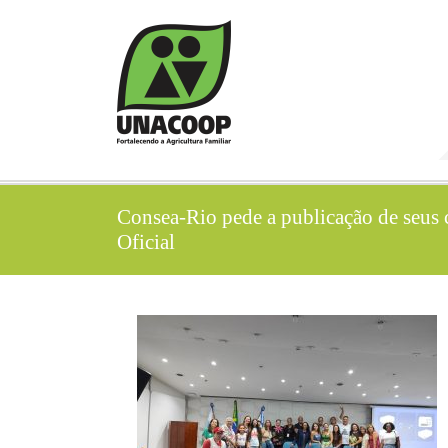
Consea-Rio pede a publicação de seus 
Oficial