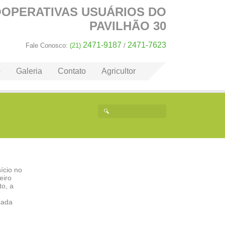
OOPERATIVAS
USUÁRIOS DO
PAVILHÃO 30
2471-9187
2471-7623
Fale Conosco:
(21)
/
o
Galeria
Contato
Agricultor
ício no
eiro
o, a
çada