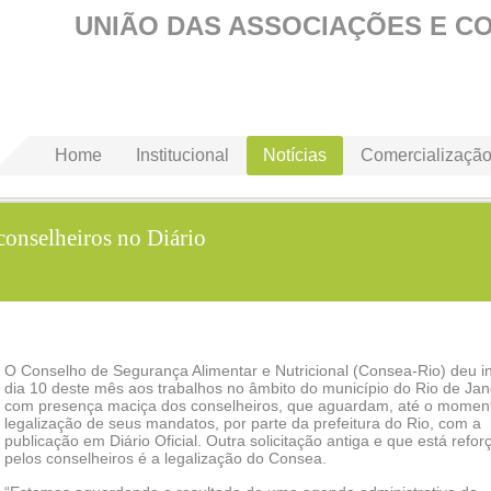
UNIÃO DAS ASSOCIAÇÕES E C
Home
Institucional
Notícias
Comercializaçã
conselheiros no Diário
O Conselho de Segurança Alimentar e Nutricional (Consea-Rio) deu in
dia 10 deste mês aos trabalhos no âmbito do município do Rio de Jan
com presença maciça dos conselheiros, que aguardam, até o moment
legalização de seus mandatos, por parte da prefeitura do Rio, com a
publicação em Diário Oficial. Outra solicitação antiga e que está refor
pelos conselheiros é a legalização do Consea.