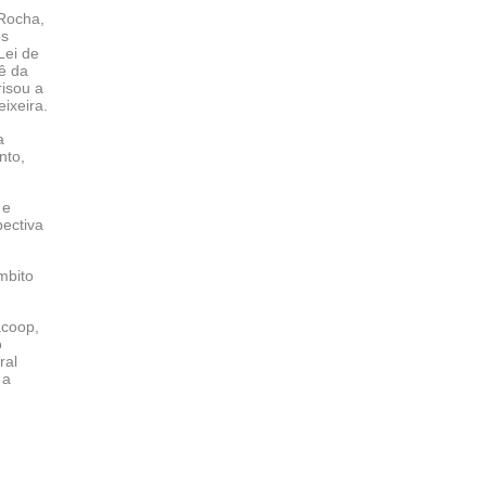
 Rocha,
os
Lei de
ê da
risou a
ixeira.
a
nto,
 e
pectiva
mbito
acoop,
o
ral
 a