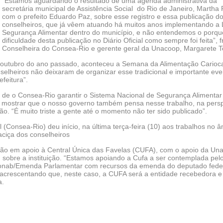
“Estamos aguardando o resultado de uma agenda administrativa da
secretária municipal de Assistência Social do Rio de Janeiro, Martha
com o prefeito Eduardo Paz, sobre esse registro e essa publicação d
conselheiros, que já vêem atuando há muitos anos implementando a 
Segurança Alimentar dentro do município, e não entendemos o porqu
dificuldade desta publicação no Diário Oficial como sempre foi feita”, f
Conselheira do Consea-Rio e gerente geral da Unacoop, Margarete Te
 outubro do ano passado, aconteceu a Semana da Alimentação Carioc
elheiros não deixaram de organizar esse tradicional e importante eve
efeitura”.
a de o Consea-Rio garantir o Sistema Nacional de Segurança Alimentar
 e mostrar que o nosso governo também pensa nesse trabalho, na pers
o. “É muito triste a gente até o momento não ter sido publicado”.
(Consea-Rio) deu início, na última terça-feira (10) aos trabalhos no â
ciça dos conselheiros
ção em apoio à Central Única das Favelas (CUFA), com o apoio da Un
sobre a instituição. “Estamos apoiando a Cufa a ser contemplada pel
Conab/Emenda Parlamentar com recursos da emenda do deputado fede
, acrescentando que, neste caso, a CUFA será a entidade recebedora e
a.