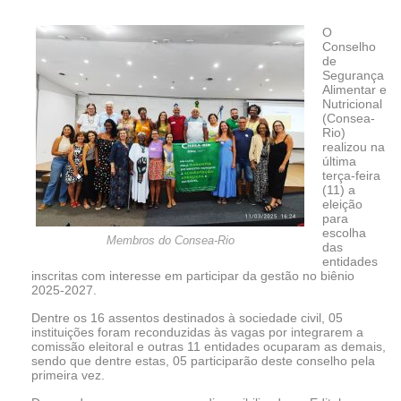
O
Conselho
de
Segurança
Alimentar e
Nutricional
(Consea-
Rio)
realizou na
última
terça-feira
(11) a
eleição
para
escolha
Membros do Consea-Rio
das
entidades
inscritas com interesse em participar da gestão no biênio
2025-2027.
Dentre os 16 assentos destinados à sociedade civil, 05
instituições foram reconduzidas às vagas por integrarem a
comissão eleitoral e outras 11 entidades ocuparam as demais,
sendo que dentre estas, 05 participarão deste conselho pela
primeira vez.