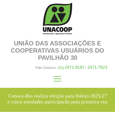
UNIÃO DAS ASSOCIAÇÕES E
COOPERATIVAS
USUÁRIOS DO
PAVILHÃO 30
2471-9187
2471-7623
Fale Conosco:
(21)
/
Consea-Rio realiza eleição para biênio 2025/27
e cinco entidades participarão pela primeira vez