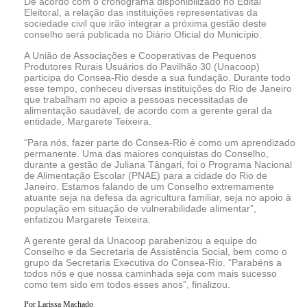
De acordo com o cronograma disponibilizado no Edital
Eleitoral, a relação das instituições representativas da
sociedade civil que irão integrar a próxima gestão deste
conselho será publicada no Diário Oficial do Município.
A União de Associações e Cooperativas de Pequenos
Produtores Rurais Usuários do Pavilhão 30 (Unacoop)
participa do Consea-Rio desde a sua fundação. Durante todo
esse tempo, conheceu diversas instituições do Rio de Janeiro
que trabalham no apoio a pessoas necessitadas de
alimentação saudável, de acordo com a gerente geral da
entidade, Margarete Teixeira.
“Para nós, fazer parte do Consea-Rio é como um aprendizado
permanente. Uma das maiores conquistas do Conselho,
durante a gestão de Juliana Tângari, foi o Programa Nacional
de Alimentação Escolar (PNAE) para a cidade do Rio de
Janeiro. Estamos falando de um Conselho extremamente
atuante seja na defesa da agricultura familiar, seja no apoio à
população em situação de vulnerabilidade alimentar”,
enfatizou Margarete Teixeira.
A gerente geral da Unacoop parabenizou a equipe do
Conselho e da Secretaria de Assistência Social, bem como o
grupo da Secretaria Executiva do Consea-Rio. “Parabéns a
todos nós e que nossa caminhada seja com mais sucesso
como tem sido em todos esses anos”, finalizou.
Por Larissa Machado