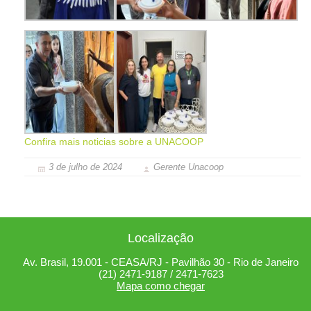
Confira mais noticias sobre a UNACOOP
3 de julho de 2024
Gerente Unacoop
Localização
Av. Brasil, 19.001 - CEASA/RJ - Pavilhão 30 - Rio de Janeiro
(21) 2471-9187 / 2471-7623
Mapa como chegar