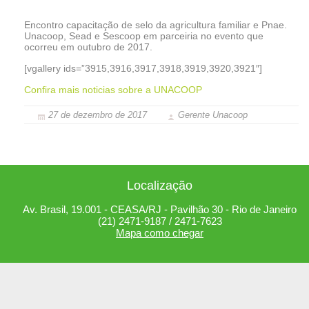
Encontro capacitação de selo da agricultura familiar e Pnae.
Unacoop, Sead e Sescoop em parceiria no evento que
ocorreu em outubro de 2017.
[vgallery ids=”3915,3916,3917,3918,3919,3920,3921″]
Confira mais noticias sobre a UNACOOP
27 de dezembro de 2017
Gerente Unacoop
Localização
Av. Brasil, 19.001 - CEASA/RJ - Pavilhão 30 - Rio de Janeiro
(21) 2471-9187 / 2471-7623
Mapa como chegar