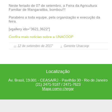
Neste feriado de 07 de setembro, a Feira da Agricultura
Familiar de Mangaratiba, bombou!!!
Parabéns a toda equipe, pela organização e execução da
feira.
[vgallery ids=”3621,3622″]
Confira mais noticias sobre a UNACOOP
12 de setembro de 2017
Gerente Unacoop
Localização
Av. Brasil, 19.001 - CEASA/RJ - Pavilhão 30 - Rio de Janeiro
(21) 2471-9187 / 2471-7623
Mapa como chegar