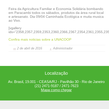
Feira da Agricultura Familiar e Economia Solidária bombando
em Paracambi todos os sábados, produtos da área rural local
e artesanato. Dia 09/04 Caminhada Ecológica e muita musica
ao Vivo.
[vgallery
ids=”2358,2357,2359,2353,2360,2366,2367,2354,2361,2355,23
Confira mais noticias sobre a UNACOOP
2 de abril de 2016
Administrador
Localização
Av. Brasil, 19.001 - CEASA/RJ - Pavilhão 30 - Rio de Janeiro
(21) 2471-9187 / 2471-7623
Mapa como chegar