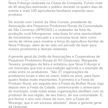
Nova Friburgo realizada na Ceasa de Conquista. Foram mais
de 40 atrações animando o público durante os quatro dias de
evento e mais 100 agricultores familiares expondo seus
produtos.
De acordo com Leomir da Silva Correia, presidente da
Associação dos Pequenos Produtores Rurais da Comunidade
de São Lourenço (APROSOL) e realizador da feira da
produção rural friburguense, esta festa foi uma oportunidade
de movimentar o mercado e a economia local, bem como
serviu de vitrine para mostrar a força da agricultura familiar de
Nova Friburgo, além de ter sido um período de lazer para
nossos produtores e demais visitantes.
A gerente geral da União de Associações e Cooperativas de
Pequenos Produtores Rurais do RJ (Unacoop), Margarete
Teixeira, prestigiou da feira e enfatizou que Nova Friburgo é
um município que traz a sua tradição agrícola e o exemplo de
união entre os produtores. “São 37 organizações de
produtores locais e eles se unem, todos os anos, para fazer
quatro festas muito importantes. A primeira é a Festa do
Produtor Rural, em seguida tem a Festa da Mulher Rural, logo
depois vem a Festa da Cidade, comemorando o aniversário
do município, onde todas estas organizações desfilam com os
produtos de sua região, de seu bairro, de sua comunidade. E,
pra fechar o ano com chave de ouro, tem a Festa do
Morango, que é um sucesso absoluto”, disse a gerente geral
da Unacoop.