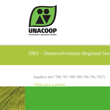
DRS – Desenvolvimento Regional Sust
[vgallery ids=”786,787,788,789,790,791,792″]
Voltar para a galeria