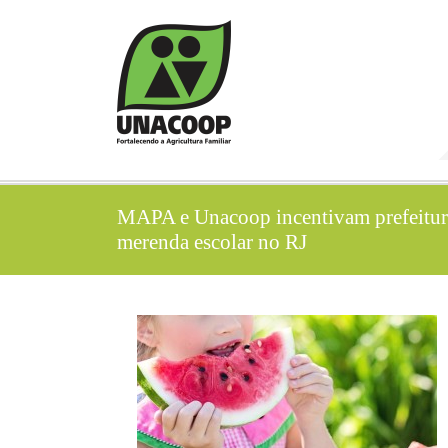
MAPA e Unacoop incentivam prefeitura
merenda escolar no RJ