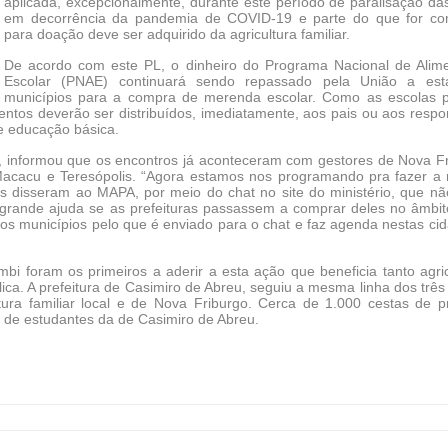
aplicada, excepcionalmente, durante este período de paralisação das
em decorrência da pandemia de COVID-19 e parte do que for c
para doação deve ser adquirido da agricultura familiar.
De acordo com este PL, o dinheiro do Programa Nacional de Alim
Escolar (PNAE) continuará sendo repassado pela União a es
municípios para a compra de merenda escolar. Como as escolas p
ntos deverão ser distribuídos, imediatamente, aos pais ou aos respo
e educação básica.
a, informou que os encontros já aconteceram com gestores de Nova Fr
Macacu e Teresópolis. “Agora estamos nos programando pra fazer a 
es disseram ao MAPA, por meio do chat no site do ministério, que nã
grande ajuda se as prefeituras passassem a comprar deles no âmbit
s municípios pelo que é enviado para o chat e faz agenda nestas cid
bi foram os primeiros a aderir a esta ação que beneficia tanto agric
lica. A prefeitura de Casimiro de Abreu, seguiu a mesma linha dos três
tura familiar local e de Nova Friburgo. Cerca de 1.000 cestas de p
 de estudantes da de Casimiro de Abreu.