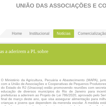
UNIÃO DAS ASSOCIAÇÕES E C
Home
Institucional
Notícias
Comercializaçã
s a aderirem a PL sobre
O Ministério da Agricultura, Pecuária e Abastecimento (MAPA), jun
com a União de Associações e Cooperativas de Pequenos Produtores
do Estado do RJ (Unacoop) estão promovendo reuniões com secreta
educação de diversos municípios do Rio de Janeiro para incent
prefeituras a aderirem ao Projeto de Lei 786/2020, aprovado pelo Se
final de março deste ano, que visa assegurar alimentação para milh
crianças e jovens que dependem da merenda escolar. A medida est