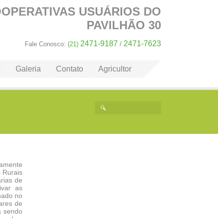
OOPERATIVAS
USUÁRIOS DO
PAVILHÃO 30
2471-9187
2471-7623
Fale Conosco:
(21)
/
o
Galeria
Contato
Agricultor
tamente
 Rurais
rias de
ivar as
nado no
ares de
á sendo