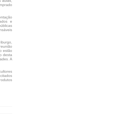
 aulas,
omprado
entação
tados e
úblicas
nsáveis
iburgo,
reunião
o estão
o desta
ades. A
ultores
 citados
rodutos