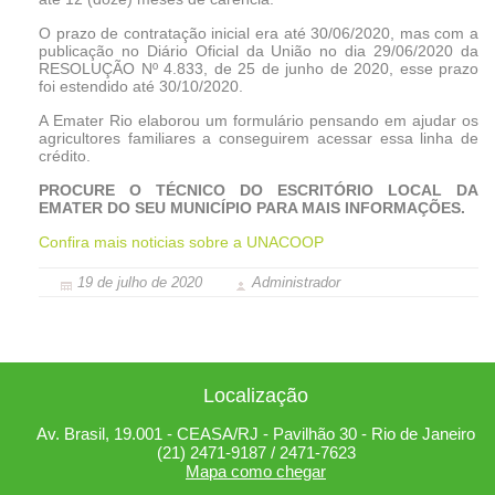
O prazo de contratação inicial era até 30/06/2020, mas com a
publicação no Diário Oficial da União no dia 29/06/2020 da
RESOLUÇÃO Nº 4.833, de 25 de junho de 2020, esse prazo
foi estendido até 30/10/2020.
A Emater Rio elaborou um formulário pensando em ajudar os
agricultores familiares a conseguirem acessar essa linha de
crédito.
PROCURE O TÉCNICO DO ESCRITÓRIO LOCAL DA
EMATER DO SEU MUNICÍPIO PARA MAIS INFORMAÇÕES.
Confira mais noticias sobre a UNACOOP
19 de julho de 2020
Administrador
Localização
Av. Brasil, 19.001 - CEASA/RJ - Pavilhão 30 - Rio de Janeiro
(21) 2471-9187 / 2471-7623
Mapa como chegar