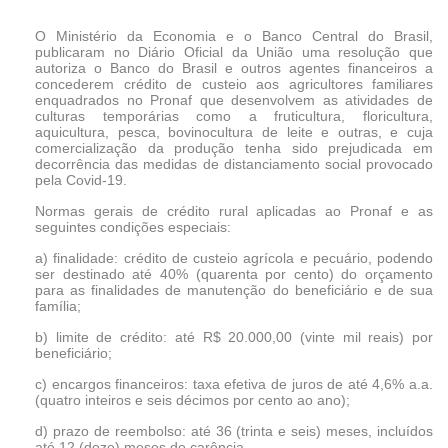
O Ministério da Economia e o Banco Central do Brasil,
publicaram no Diário Oficial da União uma resolução que
autoriza o Banco do Brasil e outros agentes financeiros a
concederem crédito de custeio aos agricultores familiares
enquadrados no Pronaf que desenvolvem as atividades de
culturas temporárias como a fruticultura, floricultura,
aquicultura, pesca, bovinocultura de leite e outras, e cuja
comercialização da produção tenha sido prejudicada em
decorrência das medidas de distanciamento social provocado
pela Covid-19.
Normas gerais de crédito rural aplicadas ao Pronaf e as
seguintes condições especiais:
a) finalidade: crédito de custeio agrícola e pecuário, podendo
ser destinado até 40% (quarenta por cento) do orçamento
para as finalidades de manutenção do beneficiário e de sua
família;
b) limite de crédito: até R$ 20.000,00 (vinte mil reais) por
beneficiário;
c) encargos financeiros: taxa efetiva de juros de até 4,6% a.a.
(quatro inteiros e seis décimos por cento ao ano);
d) prazo de reembolso: até 36 (trinta e seis) meses, incluídos
até 12 (doze) meses de carência.