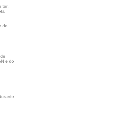
 ter,
ota
o do
 de
AN e do
durante