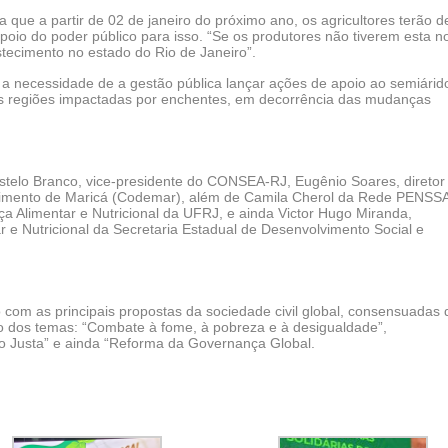
a que a partir de 02 de janeiro do próximo ano, os agricultores terão de
a apoio do poder público para isso. “Se os produtores não tiverem esta n
stecimento no estado do Rio de Janeiro”.
i a necessidade de a gestão pública lançar ações de apoio ao semiárid
as regiões impactadas por enchentes, em decorrência das mudanças
elo Branco, vice-presidente do CONSEA-RJ, Eugênio Soares, diretor
imento de Maricá (Codemar), além de Camila Cherol da Rede PENSS
ça Alimentar e Nutricional da UFRJ, e ainda Victor Hugo Miranda,
 e Nutricional da Secretaria Estadual de Desenvolvimento Social e
o com as principais propostas da sociedade civil global, consensuadas 
no dos temas: “Combate à fome, à pobreza e à desigualdade”,
o Justa” e ainda “Reforma da Governança Global.