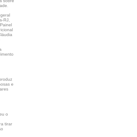
ra sobre
dade.
 geral
a-RJ,
 Painel
icional
láudia
o
a
vimento
 produz
hosas e
iares
eu o
a tirar
ão