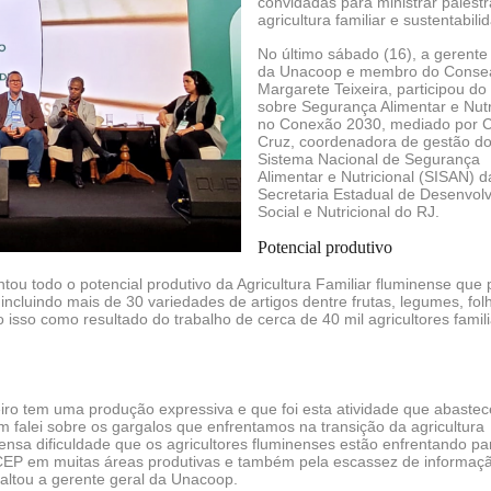
convidadas para ministrar palest
agricultura familiar e sustentabili
No último sábado (16), a gerente
da Unacoop e membro do Conse
Margarete Teixeira, participou do
sobre Segurança Alimentar e Nutr
no Conexão 2030, mediado por C
Cruz, coordenadora de gestão d
Sistema Nacional de Segurança
Alimentar e Nutricional (SISAN) d
Secretaria Estadual de Desenvol
Social e Nutricional do RJ.
Potencial produtivo
tou todo o potencial produtivo da Agricultura Familiar fluminense que
incluindo mais de 30 variedades de artigos dentre frutas, legumes, fol
 isso como resultado do trabalho de cerca de 40 mil agricultores famil
iro tem uma produção expressiva e que foi esta atividade que abastec
falei sobre os gargalos que enfrentamos na transição da agricultura
nsa dificuldade que os agricultores fluminenses estão enfrentando par
 de CEP em muitas áreas produtivas e também pela escassez de informaç
ssaltou a gerente geral da Unacoop.