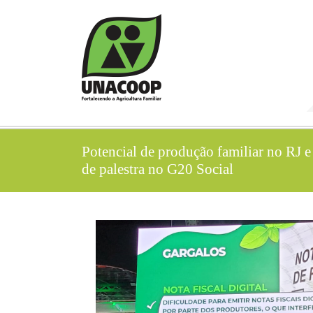
Potencial de produção familiar no RJ e
de palestra no G20 Social