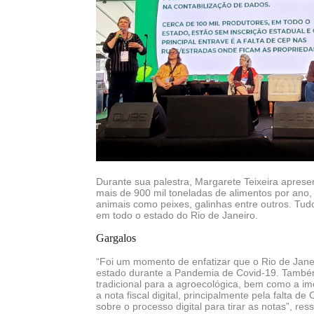
Durante sua palestra, Margarete Teixeira apresen
mais de 900 mil toneladas de alimentos por ano, 
animais como peixes, galinhas entre outros. Tudo
em todo o estado do Rio de Janeiro.
Gargalos
“Foi um momento de enfatizar que o Rio de Jane
estado durante a Pandemia de Covid-19. Também 
tradicional para a agroecológica, bem como a ime
a nota fiscal digital, principalmente pela falta
sobre o processo digital para tirar as notas”, re