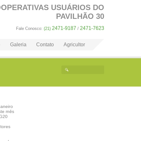
OOPERATIVAS
USUÁRIOS DO
PAVILHÃO 30
2471-9187
2471-7623
Fale Conosco:
(21)
/
o
Galeria
Contato
Agricultor
aneiro
ste mês
 G20
tores