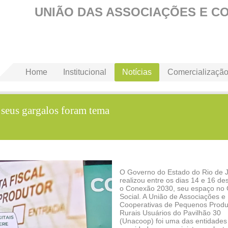
UNIÃO DAS ASSOCIAÇÕES E C
Home
Institucional
Notícias
Comercializaçã
 seus gargalos foram tema
O Governo do Estado do Rio de J
realizou entre os dias 14 e 16 de
o Conexão 2030, seu espaço no
Social. A União de Associações e
Cooperativas de Pequenos Produ
Rurais Usuários do Pavilhão 30
(Unacoop) foi uma das entidades