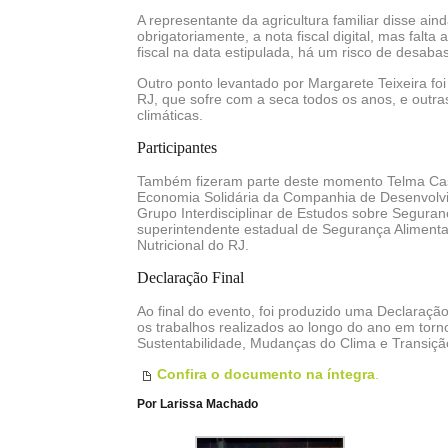
A representante da agricultura familiar disse aind
obrigatoriamente, a nota fiscal digital, mas falt
fiscal na data estipulada, há um risco de desaba
Outro ponto levantado por Margarete Teixeira fo
RJ, que sofre com a seca todos os anos, e outr
climáticas.
Participantes
Também fizeram parte deste momento Telma Cast
Economia Solidária da Companhia de Desenvolv
Grupo Interdisciplinar de Estudos sobre Seguran
superintendente estadual de Segurança Alimentar
Nutricional do RJ.
Declaração Final
Ao final do evento, foi produzido uma Declaraçã
os trabalhos realizados ao longo do ano em tor
Sustentabilidade, Mudanças do Clima e Transiçã
Confira o documento na íntegra
.
Por Larissa Machado