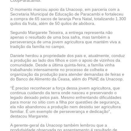
CoopParacambi.
O momento marcou apoio da Unacoop, em parceria com a
Secretaria Municipal de Educação de Paracambi e fortaleceu
a compra de 65 sacos de laranja Pera Natal, totalizando 1.300
quilos da fruta, além de 50 quilos de abóbora.
Segundo Margarete Teixeira, a entrega representa não
apenas o resultado de uma boa safra, mas também a
perseverança de uma jovem agricultora que mantém viva a
tradição da família no campo.
Daniele herdou a propriedade dos pais e, atualmente, conduz
a produção ao lado dos filhos e com o apoio de vizinhos da
comunidade. Desde a última quinta-feira, a família vinha
trabalhando intensamente no processo de colheita e
organização da produção para atender demandas de feiras e
do Banco de Alimento da Ceasa, além do PNAE da Unacoop.
“É preciso reconhecer a força dessa jovem agricultora, que
continua cuidando da terra onde nasceu e preservando o
legado deixado pelos pais. Mesmo enfrentando dificuldades
para morar no sítio com a filha por questões de segurança,
ela não abandonou a produção nem desistiu ser agricultora
familiar. É um exemplo de perseverança e dedicação”,
destacou Margarete.
A gerente-geral da Unacoop também lembrou que a
produtividade observada no assentamento é resultado de