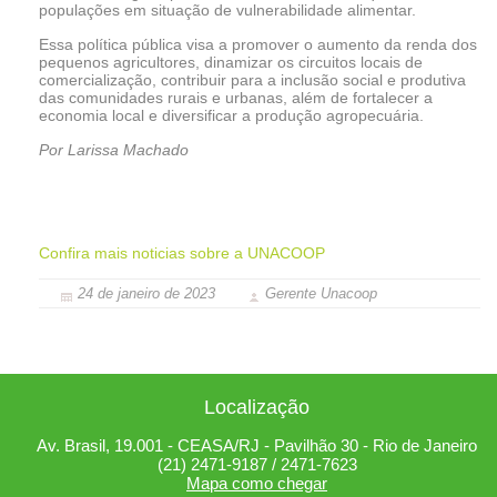
populações em situação de vulnerabilidade alimentar.
Essa política pública visa a promover o aumento da renda dos
pequenos agricultores, dinamizar os circuitos locais de
comercialização, contribuir para a inclusão social e produtiva
das comunidades rurais e urbanas, além de fortalecer a
economia local e diversificar a produção agropecuária.
Por Larissa Machado
Confira mais noticias sobre a UNACOOP
24 de janeiro de 2023
Gerente Unacoop
Localização
Av. Brasil, 19.001 - CEASA/RJ - Pavilhão 30 - Rio de Janeiro
(21) 2471-9187 / 2471-7623
Mapa como chegar