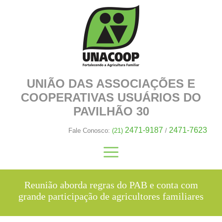
UNIÃO DAS ASSOCIAÇÕES E
COOPERATIVAS
USUÁRIOS DO
PAVILHÃO 30
2471-9187
2471-7623
Fale Conosco:
(21)
/
Reunião aborda regras do PAB e conta com
grande participação de agricultores familiares