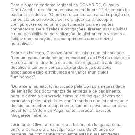
Para o superintendente regional da CONAB-RJ, Gustavo
Cirelli Areal, a reunião orientativa ocorrida em 12 de janeiro foi
bastante produtiva. “O encontro contou com a participação de
vários atores envolvidos com o projeto da Unacoop e
configurou-se como uma oportunidade para as partes
conhecerem seus direitos e obrigações, tirarem suas dúvidas
e uma possibilidade de realização de alinhamento visando a
fluidez das operações e o cumprimento das diretrizes
normativas.”
Sobre a Unacoop, Gustavo Areal ressaltou que tal entidade
“tem um papel fundamental na execução do PAB no estado do
Rio de Janeiro, devido a sua atuação engajada diante dos
desafios e também por sua capilaridade, já que seus
associados estão distribuídos em vários munícipios
fluminenses”.
“Durante a reunião, foi explicado pela Conab a necessidade
de emissão dos documentos de entrega e de pagamento,
porque existe a burocracia como relatórios que devem ser
assinados pelos produtores confirmando o que foi entregue e
depois, ao receber o pagamento, também deve assinar para
poder ter a Ordem de Pagamento liberada”, explicou
Margarete Teixeira.
Jocimar de Oliveira relembrou a história da longa parceria
entre a Conab e a Unacoop. “São mais de 20 anos de
parceria, de companheirismo entre estas duas entidades.