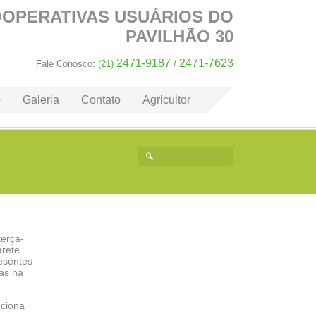
OOPERATIVAS
USUÁRIOS DO
PAVILHÃO 30
2471-9187
2471-7623
Fale Conosco:
(21)
/
o
Galeria
Contato
Agricultor
terça-
arete
esentes
as na
nciona