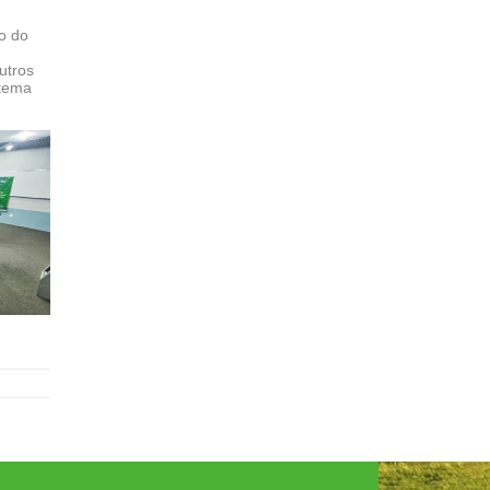
o do
utros
 tema