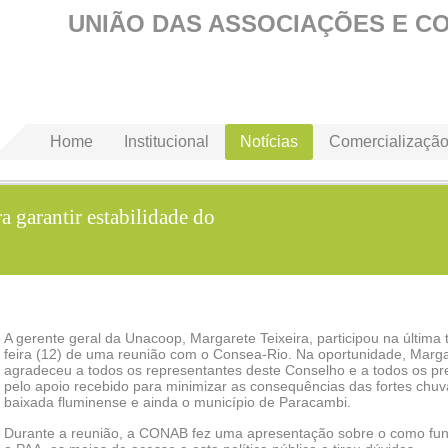
UNIÃO DAS ASSOCIAÇÕES E C
Home
Institucional
Notícias
Comercializaçã
 garantir estabilidade do
A gerente geral da Unacoop, Margarete Teixeira, participou na última 
feira (12) de uma reunião com o Consea-Rio. Na oportunidade, Marg
agradeceu a todos os representantes deste Conselho e a todos os pr
pelo apoio recebido para minimizar as consequências das fortes chuv
baixada fluminense e ainda o município de Paracambi.
Durante a reunião, a CONAB fez uma apresentação sobre o como fu