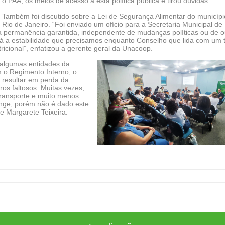
o PAA, os meios de acesso a esta política pública e tirou dúvidas.
Também foi discutido sobre a Lei de Segurança Alimentar do municípi
Rio de Janeiro. “Foi enviado um ofício para a Secretaria Municipal de
 permanência garantida, independente de mudanças políticas ou de o
 dá a estabilidade que precisamos enquanto Conselho que lida com um
icional”, enfatizou a gerente geral da Unacoop.
 algumas entidades da
m o Regimento Interno, o
 resultar em perda da
os faltosos. Muitas vezes,
transporte e muito menos
nge, porém não é dado este
e Margarete Teixeira.