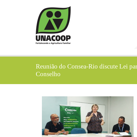
Reunião do Consea-Rio discute Lei para
Conselho