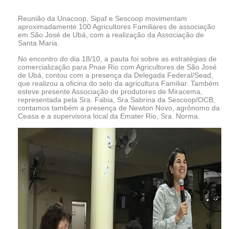
Reunião da Unacoop, Sipaf e Sescoop movimentam
aproximadamente 100 Agricultores Familiares de associação
em São José de Ubá, com a realização da Associação de
Santa Maria.
No encontro do dia 18/10, a pauta foi sobre as estratégias de
comercialização para Pnae Rio com Agricultores de São José
de Ubá, contou com a presença da Delegada Federal/Sead,
que realizou a oficina do selo da agricultura Familiar. Também
esteve presente Associação de produtores de Miracema,
representada pela Sra. Fabia, Sra Sabrina da Sescoop/OCB,
contamos também a presença de Newton Novo, agrônomo da
Ceasa e a supervisora local da Emater Rio, Sra. Norma.