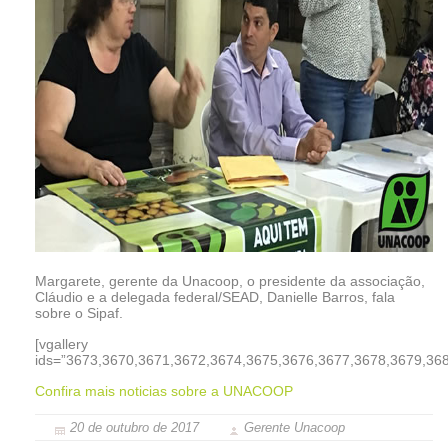
Margarete, gerente da Unacoop, o presidente da associação,
Cláudio e a delegada federal/SEAD, Danielle Barros, fala
sobre o Sipaf.
[vgallery
ids=”3673,3670,3671,3672,3674,3675,3676,3677,3678,3679,368
Confira mais noticias sobre a UNACOOP
20 de outubro de 2017
Gerente Unacoop