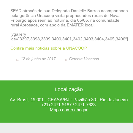
SEAD através de sua Delegada Danielle Barros acompanhada
pela gerência Unacoop visita propriedades rurais de Nova
Friburgo após reunião noturna, dia 05/06, na comunidade
rural Aprosace, com apoio da EMATER local.
[vgallery
ids=”3397,3398,3399,3400,3401,3402,3403,3404,3405,3406″]
Confira mais noticias sobre a UNACOOP
12 de junho de 2017
Gerente Unacoop
Localização
Av. Brasil, 19.001 - CEASA/RJ - Pavilhão 30 - Rio de Janeiro
(21) 2471-9187 / 2471-7623
Mapa como chegar