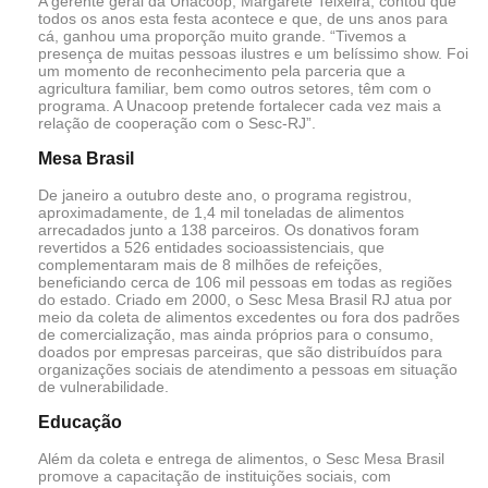
A gerente geral da Unacoop, Margarete Teixeira, contou que
todos os anos esta festa acontece e que, de uns anos para
cá, ganhou uma proporção muito grande. “Tivemos a
presença de muitas pessoas ilustres e um belíssimo show. Foi
um momento de reconhecimento pela parceria que a
agricultura familiar, bem como outros setores, têm com o
programa. A Unacoop pretende fortalecer cada vez mais a
relação de cooperação com o Sesc-RJ”.
Mesa Brasil
De janeiro a outubro deste ano, o programa registrou,
aproximadamente, de 1,4 mil toneladas de alimentos
arrecadados junto a 138 parceiros. Os donativos foram
revertidos a 526 entidades socioassistenciais, que
complementaram mais de 8 milhões de refeições,
beneficiando cerca de 106 mil pessoas em todas as regiões
do estado. Criado em 2000, o Sesc Mesa Brasil RJ atua por
meio da coleta de alimentos excedentes ou fora dos padrões
de comercialização, mas ainda próprios para o consumo,
doados por empresas parceiras, que são distribuídos para
organizações sociais de atendimento a pessoas em situação
de vulnerabilidade.
Educação
Além da coleta e entrega de alimentos, o Sesc Mesa Brasil
promove a capacitação de instituições sociais, com