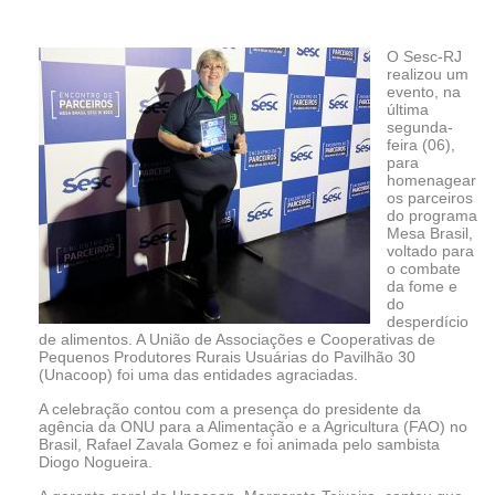
O Sesc-RJ
realizou um
evento, na
última
segunda-
feira (06),
para
homenagear
os parceiros
do programa
Mesa Brasil,
voltado para
o combate
da fome e
do
desperdício
de alimentos. A União de Associações e Cooperativas de
Pequenos Produtores Rurais Usuárias do Pavilhão 30
(Unacoop) foi uma das entidades agraciadas.
A celebração contou com a presença do presidente da
agência da ONU para a Alimentação e a Agricultura (FAO) no
Brasil, Rafael Zavala Gomez e foi animada pelo sambista
Diogo Nogueira.