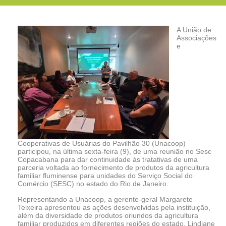
A União de
Associações
e
Cooperativas de Usuárias do Pavilhão 30 (Unacoop)
participou, na última sexta-feira (9), de uma reunião no Sesc
Copacabana para dar continuidade às tratativas de uma
parceria voltada ao fornecimento de produtos da agricultura
familiar fluminense para unidades do Serviço Social do
Comércio (SESC) no estado do Rio de Janeiro.
Representando a Unacoop, a gerente-geral Margarete
Teixeira apresentou as ações desenvolvidas pela instituição,
além da diversidade de produtos oriundos da agricultura
familiar produzidos em diferentes regiões do estado. Lindiane