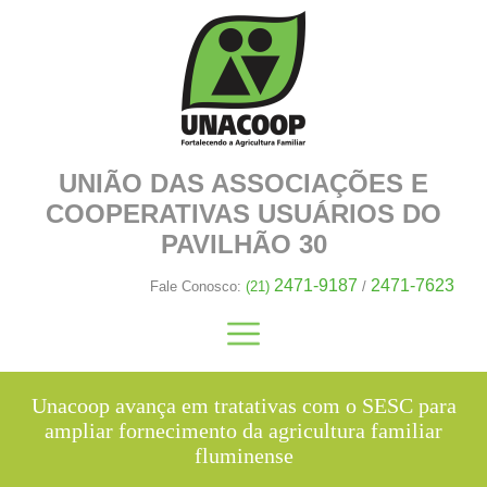
UNIÃO DAS ASSOCIAÇÕES E
COOPERATIVAS
USUÁRIOS DO
PAVILHÃO 30
2471-9187
2471-7623
Fale Conosco:
(21)
/
Unacoop avança em tratativas com o SESC para
ampliar fornecimento da agricultura familiar
fluminense