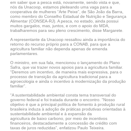
em saber que a pesca está, novamente, sendo vista e que,
nós da Unacoop, estamos pleiteando uma vaga para a
cooperativa de mulheres “Arte Peixe”, de São João da Barra,
como membro do Conselho Estadual de Nutrição e Segurança
Alimentar (CONSEA-RJ). A pesca, no estado, ainda possui
muitos gargalos, mas, juntos, e com o apoio do MDA,
trabalharemos para seu pleno crescimento, disse Margarete.
A representante da Unacoop ressaltou ainda a importância do
retorno do recurso próprio para a CONAB, para que a
agricultura familiar não dependa apenas de emenda
parlamentares.
O ministro, em sua fala, mencionou o lançamento do Plano
Safra, que vai trazer novos apoios para a agricultura familiar.
“Deremos um incentivo, de maneira mais expressiva, para o
processo de transição da agricultura tradicional para a
agroecologia e ainda o incentivo à modernização da produção
familiar”.
“A sustentabilidade ambiental consta tema transversal do
governo federal e foi tratada durante o encontro. “Nosso
objetivo é que a principal política de fomento à produção rural
brasileira induza à adoção de práticas produtivas orientadas à
sustentabilidade ambiental e à expansão da
agricultura de baixo carbono, por meio de incentivos
financeiros, destacadamente a concessão de crédito com
taxas de juros reduzidas”, enfatizou Paulo Teixeira.