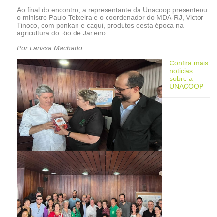
Ao final do encontro, a representante da Unacoop presenteou
o ministro Paulo Teixeira e o coordenador do MDA-RJ, Victor
Tinoco, com ponkan e caqui, produtos desta época na
agricultura do Rio de Janeiro.
Por Larissa Machado
Confira mais
noticias
sobre a
UNACOOP