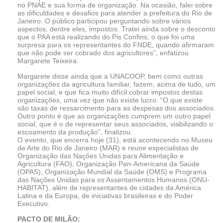
no PNAE e sua forma de organização. Na ocasião, falei sobre
as dificuldades e desafios para atender a prefeitura do Rio de
Janeiro. O público participou perguntando sobre vários
aspectos, dentre eles, impostos. Tratei ainda sobre o desconto
que o PAA está realizando do Pis Confins; o que foi uma
surpresa para os representantes do FNDE, quando afirmaram
que não pode ser cobrado dos agricultores”, enfatizou
Margarete Teixeira.
Margarete disse ainda que a UNACOOP, bem como outras
organizações da agricultura familiar, fazem, acima de tudo, um
papel social; e que fica muito difícil cobrar impostos destas
organizações, uma vez que não existe lucro. “O que existe
são taxas de ressarcimento para as despesas dos associados.
Outro ponto é que as organizações cumprem um outro papel
social, que é o de representar seus associados, viabilizando o
escoamento da produção”, finalizou.
O evento, que encerra hoje (31), está acontecendo no Museu
de Arte do Rio de Janeiro (MAR) e reune especialistas de
Organização das Nações Unidas para Alimentação e
Agricultura (FAO), Organização Pan-Americana da Saúde
(OPAS), Organização Mundial da Saúde (OMS) e Programa
das Nações Unidas para os Assentamentos Humanos (ONU-
HABITAT), além de representantes de cidades da América
Latina e da Europa, de iniciativas brasileiras e do Poder
Executivo.
PACTO DE MILÃO: