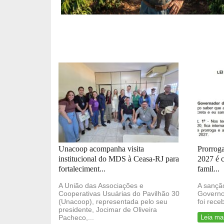
Unacoop acompanha visita
Prorrog
institucional do MDS à Ceasa-RJ para
2027 é 
fortaleciment...
famil...
A União das Associações e
A sanção
Cooperativas Usuárias do Pavilhão 30
Governo
(Unacoop), representada pelo seu
foi rece
presidente, Jocimar de Oliveira
Pacheco,...
Leia ma