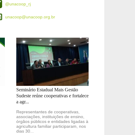
@unacoop_rj
unacoop@unacoop.org.br
Seminário Estadual Mais Gestão
Sudeste reúne cooperativas e fortalece
a agr...
Representantes de cooperativas,
associações, instituições de ensino,
órgãos públicos e entidades ligadas à
agricultura familiar participaram, nos
dias 30...