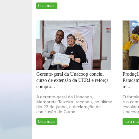
Leia mais
Gerente-geral da Unacoop conclui
Produção
curso de extensão da UERJ e reforça
Paracamb
compro...
re...
A gerente-geral da Unacoop,
O fortal
Margarete Teixeira, recebeu, no último
e o com
dia 23 de junho, a declaração de
escolar
conclusão do Curso...
Unacoop
Leia mais
Leia ma