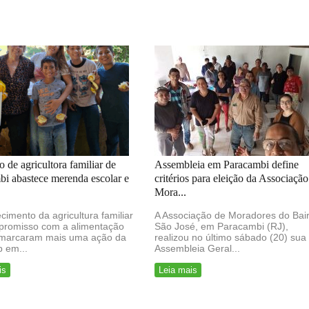
 de agricultora familiar de
Assembleia em Paracambi define
i abastece merenda escolar e
critérios para eleição da Associação
Mora...
ecimento da agricultura familiar
A Associação de Moradores do Bai
promisso com a alimentação
São José, em Paracambi (RJ),
 marcaram mais uma ação da
realizou no último sábado (20) sua
 em...
Assembleia Geral...
is
Leia mais