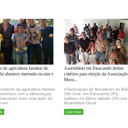
 de agricultora familiar de
Assembleia em Paracambi define
i abastece merenda escolar e
critérios para eleição da Associação
Mora...
ecimento da agricultura familiar
A Associação de Moradores do Bai
promisso com a alimentação
São José, em Paracambi (RJ),
 marcaram mais uma ação da
realizou no último sábado (20) sua
 em...
Assembleia Geral...
is
Leia mais