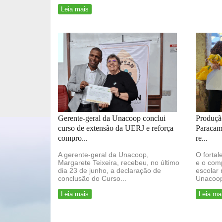
Leia mais
Gerente-geral da Unacoop conclui
Produção
curso de extensão da UERJ e reforça
Paracamb
compro...
re...
A gerente-geral da Unacoop,
O fortal
Margarete Teixeira, recebeu, no último
e o com
dia 23 de junho, a declaração de
escolar
conclusão do Curso...
Unacoop
Leia mais
Leia ma