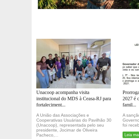
Unacoop acompanha visita
Prorrog
institucional do MDS à Ceasa-RJ para
2027 é 
fortaleciment...
famil...
A União das Associações e
A sanção
Cooperativas Usuárias do Pavilhão 30
Governo
(Unacoop), representada pelo seu
foi rece
presidente, Jocimar de Oliveira
Pacheco,...
Leia ma