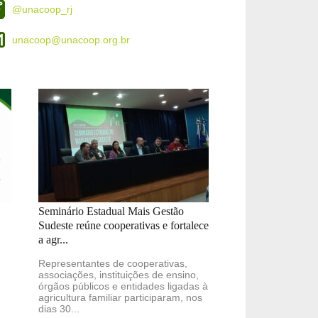
@unacoop_rj
unacoop@unacoop.org.br
Seminário Estadual Mais Gestão
Sudeste reúne cooperativas e fortalece
a agr...
Representantes de cooperativas,
associações, instituições de ensino,
órgãos públicos e entidades ligadas à
agricultura familiar participaram, nos
dias 30...